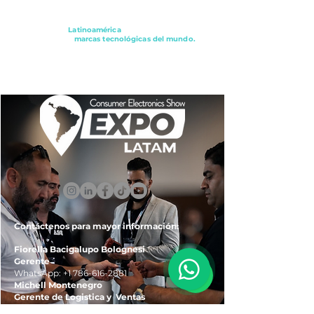
Conectando a
Latinoamérica
con los principales
distribuidores y
marcas tecnológicas del mundo.
ExpoLatam Panamá2027,
Reconéctate, Inspírate,
Descubre
lo que viene.
Contáctenos para mayor información:
Fiorella Bacigalupo Bolognesi
Gerente
WhatsApp:
+1 786-616-2881
Michell Montenegro
Gerente de Logistica y Ventas
WhatsApp:
+51 922-093-536