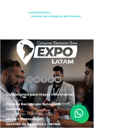
Conectando a
Latinoamérica
con los principales
distribuidores y
marcas tecnológicas del mundo.
ExpoLatam Panamá2027,
Reconéctate, Inspírate,
Descubre
lo que viene.
Contáctenos para mayor información:
Fiorella Bacigalupo Bolognesi
Gerente
WhatsApp:
+1 786-616-2881
Michell Montenegro
Gerente de Logistica y Ventas
WhatsApp:
+51 922-093-536