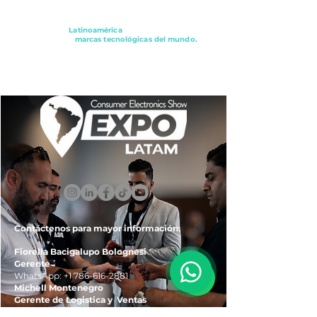
Conectando a
Latinoamérica
con los principales
distribuidores y
marcas tecnológicas del mundo.
ExpoLatam Panamá2027,
Reconéctate, Inspírate,
Descubre
lo que viene.
Contáctenos para mayor información:
Fiorella Bacigalupo Bolognesi
Gerente
WhatsApp:
+1 786-616-2881
Michell Montenegro
Gerente de Logistica y Ventas
WhatsApp:
+51 922-093-536