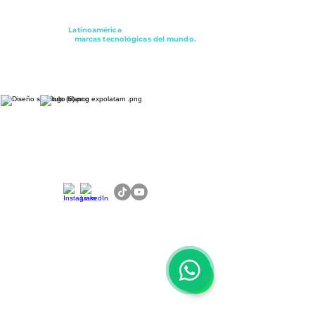
Conectando a
Latinoamérica
con los principales
distribuidores y
marcas tecnológicas del mundo.
ExpoLatam Panamá2027,
Reconéctate, Inspírate,
Descubre
lo que viene.
Contáctenos para mayor información:
Fiorella Bacigalupo Bolognesi
Gerente
WhatsApp:
+1 786-616-2881
Michell Montenegro
Gerente de Logistica y Ventas
WhatsApp:
+51 922-093-536