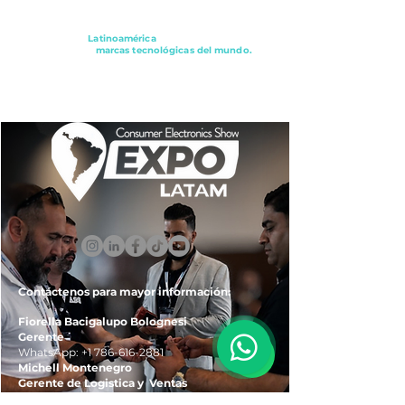
Conectando a
Latinoamérica
con los principales
distribuidores y
marcas tecnológicas del mundo.
ExpoLatam Panamá2027,
Reconéctate, Inspírate,
Descubre
lo que viene.
Contáctenos para mayor información:
Fiorella Bacigalupo Bolognesi
Gerente
WhatsApp:
+1 786-616-2881
Michell Montenegro
Gerente de Logistica y Ventas
WhatsApp:
+51 922-093-536