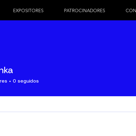
EXPOSITORES
PATROCINADORES
CON
nka
res
0
seguidos