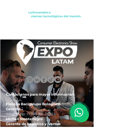
Conectando a
Latinoamérica
con los principales
distribuidores y
marcas tecnológicas del mundo.
ExpoLatam Panamá2027,
Reconéctate, Inspírate,
Descubre
lo que viene.
Contáctenos para mayor información:
Fiorella Bacigalupo Bolognesi
Gerente
WhatsApp:
+1 786-616-2881
Michell Montenegro
Gerente de Logistica y Ventas
WhatsApp:
+51 922-093-536